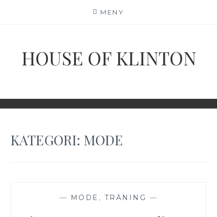
Hoppa
MENY
till
innehåll
HOUSE OF KLINTON
KATEGORI:
MODE
—
MODE
,
TRÄNING
—