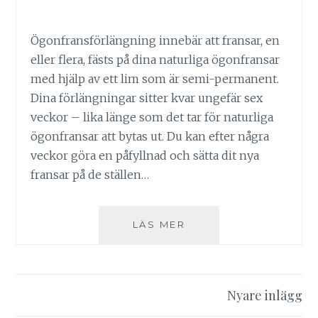
Ögonfransförlängning innebär att fransar, en
eller flera, fästs på dina naturliga ögonfransar
med hjälp av ett lim som är semi-permanent.
Dina förlängningar sitter kvar ungefär sex
veckor – lika länge som det tar för naturliga
ögonfransar att bytas ut. Du kan efter några
veckor göra en påfyllnad och sätta dit nya
fransar på de ställen…
VARFÖR
LÄS MER
INTE
UNNA
DIG
EN
Inläggsnavigering
Nyare inlägg
FRANSFÖRLÄNGNING