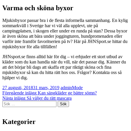
Varma och sköna byxor
Mjukisbyxor passar bra i de flesta informella sammanhang. En kylig
sommarkväll i Sverige har vi väl alla upplevt, ute på
campingplatsen, i skogen eller under en runda på stan? Dessa byxor
är även sköna att bära under joggingturen, hundpromenaden eller
varför inte framför favoritserien på tv? Här på JHNSport.se hittar du
mjukisbyxor för alla tillfällen!
JHNsport.se finns alltid här för dig – vi erbjuder ett stort utbud av
kläder som du kan handla när du vill, när det passar dig. Känner du
att det börjar bli dags att skaffa ett par riktigt sköna och fina
mjukisbyxor så kan du hitta rätt hos oss. Frågor? Kontakta oss så
hjälper vi dig.
27 augusti, 2018
31 mars, 2019
admin
Mode
Inläggsnavigering
Föregående inlägg
Kan sängkläder ge bättre sömn?
Nästa inlägg
Så väljer du rätt mascara
Sök
efter:
Kategorier