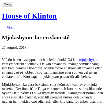
Hoppa
Meny
till
innehåll
House of Klinton
—
Mode
—
Mjukisbyxor för en skön stil
27 augusti, 2018
Vill du ha en avslappnad och bekväm look? Då kan
mjukisbyxor
vara ett perfekt alternativ. De kan användas i många sammanhang,
inte bara hemma i tv-soffan. Mjukisbyxor är sköna att använda efter
en lång dag på jobbet, i sportsammanhang eller som en del av en
coolare outfit. Kort sagt – mjukisbyxor passar för alla behov.
Mjukisbyxor ska vara bekväma, sitta skönt och vara av ett mjukt
material. Det finns både långa varianter och kortare, shorts-liknande
byxor. De tillverkas i olika typer av material, vanligast är bomull och
andra elastiska material, som till exempel viskos och liknande. I
midjan har mjukisbyxor ofta resår eller knytband för enkel justering.