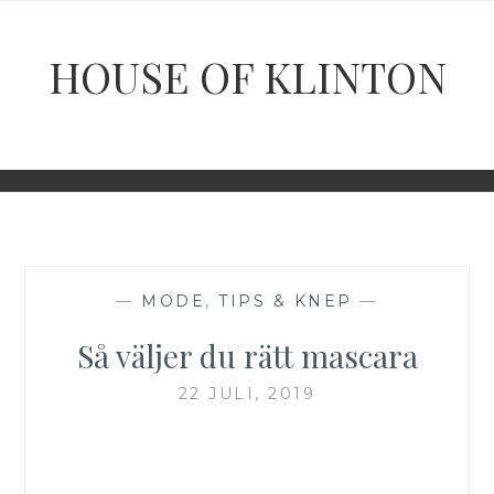
Hoppa
till
HOUSE OF KLINTON
innehåll
—
MODE
,
TIPS & KNEP
—
Så väljer du rätt mascara
22 JULI, 2019