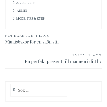
22 JULI, 2019
ADMIN
MODE
,
TIPS & KNEP
Inläggsnavigering
FÖREGÅENDE INLÄGG
Mjukisbyxor för en skön stil
NÄSTA INLÄGG
En perfekt present till mannen i ditt liv
Sök
efter: